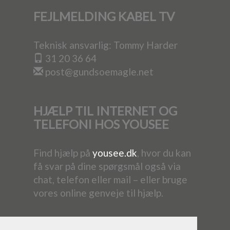
FEJLMELDING KABEL TV
Teknisk ansvarlig: Tommy Harder
31 20 36 64
post@gundsoemagle.net
HJÆLP TIL INTERNET OG
TELEFONI HOS YOUSEE
Find hjælp på
yousee.dk
, hvor du kan
få svar på dine spørgsmål også via
chat, telefon eller mail – eller bruge
vores online genveje til hjælp.