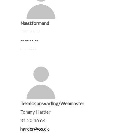
Næstformand
----------
-- -- -- --
---------
Teknisk ansvarling/Webmaster
Tommy Harder
31 20 36 64
harder@os.dk