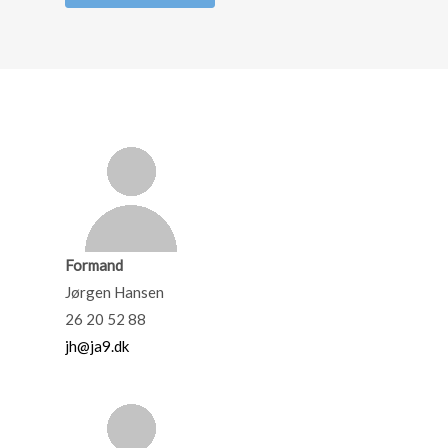
Formand
Jørgen Hansen
26 20 52 88
jh@ja9.dk