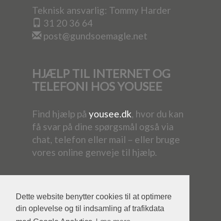
Teknisk ansvarlig: Tommy Harder
31 20 36 64
post@gundsoemagle.net
HJÆLP TIL INTERNET OG
TELEFONI HOS YOUSEE
Find hjælp på
yousee.dk
, hvor du kan
få svar på dine spørgsmål også via
chat, telefon eller mail – eller bruge
vores online genveje til hjælp.
Dette website benytter cookies til at optimere
din oplevelse og til indsamling af trafikdata